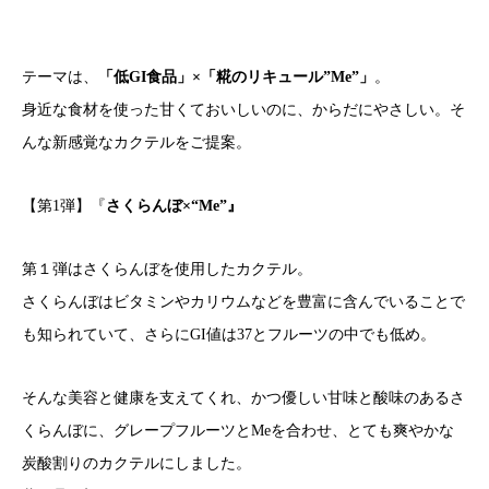
テーマは、
「低GI食品」×「糀のリキュール”Me”」
。
身近な食材を使った甘くておいしいのに、からだにやさしい。そ
んな新感覚なカクテルをご提案。
【第1弾】『
さくらんぼ×“Me”』
第１弾はさくらんぼを使用したカクテル。
さくらんぼはビタミンやカリウムなどを豊富に含んでいることで
も知られていて、さらにGI値は37とフルーツの中でも低め。
そんな美容と健康を支えてくれ、かつ優しい甘味と酸味のあるさ
くらんぼに、グレープフルーツとMeを合わせ、とても爽やかな
炭酸割りのカクテルにしました。