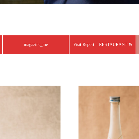
magazine_me
Visit Report – RESTAURANT &
BAR –