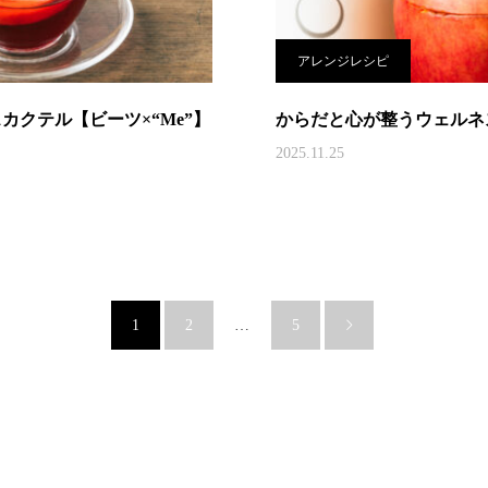
アレンジレシピ
カクテル【ビーツ×“Me”】
からだと心が整うウェルネス
2025.11.25
1
2
…
5