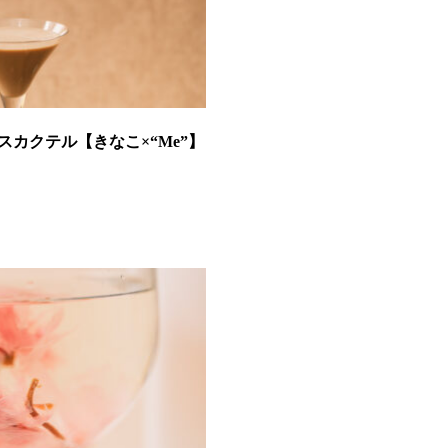
カクテル【きなこ×“Me”】