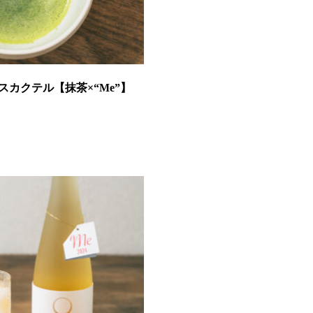
カクテル【抹茶×“Me”】