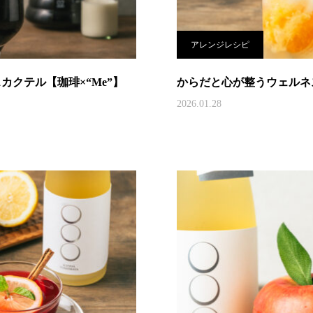
アレンジレシピ
カクテル【珈琲×“Me”】
からだと心が整うウェルネス
2026.01.28