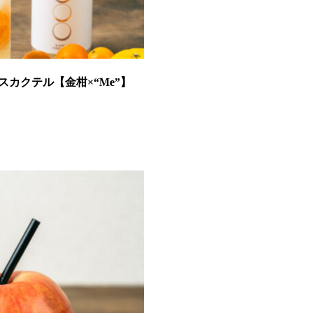
カクテル【金柑×“Me”】